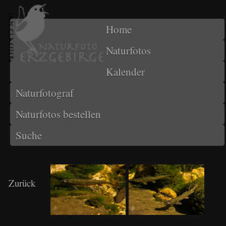
Home
Naturfotos
Kalender
Naturfotograf
Naturfotos bestellen
Suche
Zurück