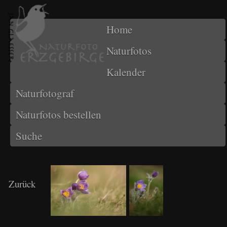
Home
Naturfotos
Kalender
Naturfotograf
Naturfotos bestellen
Suche
Zurück